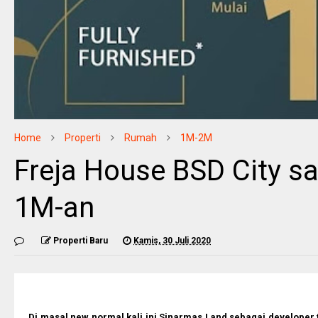
Home
Properti
Rumah
1M-2M
Freja House BSD City s
1M-an
Properti Baru
Kamis, 30 Juli 2020
Di masal new normal kali ini Sinarmas Land sebagai develope