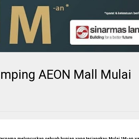
amping AEON Mall Mulai
r ternama meluncurkan sebuah hunian yang terjangkau Mulai 1M-an y