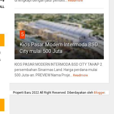
di lengkapi dengan jalur pendes...
Readmore
ULL
5
Kios Pasar Modern Intermoda BSD
City mulai 500 Juta
i
k
KIOS PASAR MODERN INTERMODA BSD CITY TAHAP 2
persembahan Sinarmas Land. Harga perdana mulai
500 Juta-an. PREVIEW Nama Proje...
Readmore
Properti Baru 2022 All Right Reserved. Diberdayakan oleh
Blogger
.