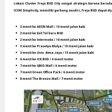
Lokasi Cluster Freja BSD City sangat strategis karena bera
ICON Simplicity, memiliki gerbang sendiri, Freja BSD dapat di
2 menit ke AEON Mall / 10 menit jalan kaki
2 menit ke Exit Tol baru BSD
2 menit ke Intermoda / 10 menit jalan kaki
3 menit ke Prasetya Mulya / 15 menit jalan kaki
3 menit ke Univ. Atma Jaya / 15 menit jalan kaki
4 menit ke ICE BSD / 4 menit motor
7 menit ke QBIG Mall / 6 menit motor
7 menit Green Office Park / 6 menit motor
8 menit The Breeze Mall / 7 menit motor