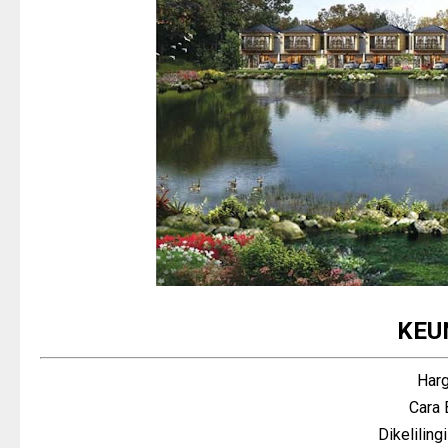
KEU
Harg
Cara 
Dikeliling