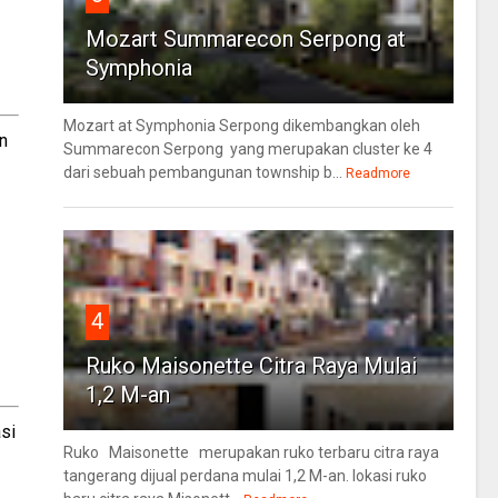
Mozart Summarecon Serpong at
Symphonia
Mozart at Symphonia Serpong dikembangkan oleh
n
Summarecon Serpong yang merupakan cluster ke 4
dari sebuah pembangunan township b...
Readmore
4
Ruko Maisonette Citra Raya Mulai
1,2 M-an
si
Ruko Maisonette merupakan ruko terbaru citra raya
tangerang dijual perdana mulai 1,2 M-an. lokasi ruko