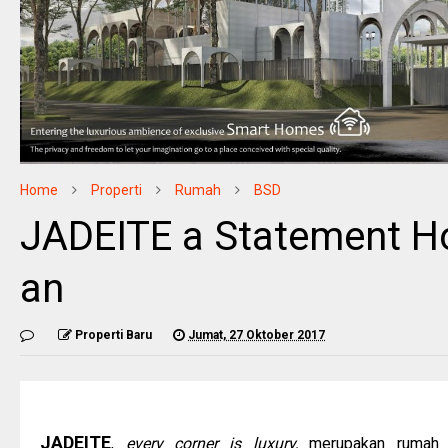
Home
Properti
Rumah
BSD
JADEITE a Statement Ho
an
Properti Baru
Jumat, 27 Oktober 2017
JADEITE
,
every corner is luxury,
m
erupakan rumah