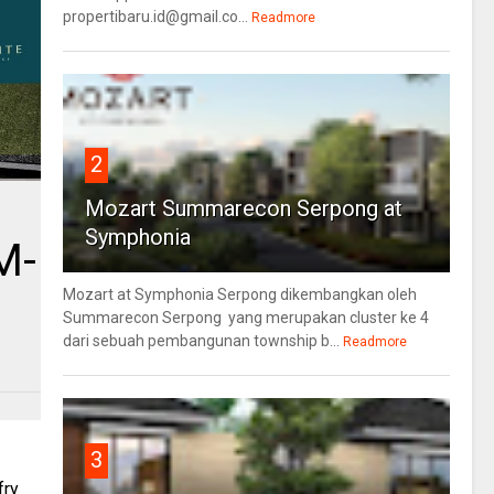
propertibaru.id@gmail.co...
Readmore
2
Mozart Summarecon Serpong at
Symphonia
M-
Mozart at Symphonia Serpong dikembangkan oleh
Summarecon Serpong yang merupakan cluster ke 4
dari sebuah pembangunan township b...
Readmore
3
fry