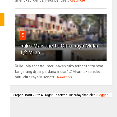
di lengkapi dengan jalur pendes...
Readmore
,
5
Ruko Maisonette Citra Raya Mulai
1,2 M-an
Ruko Maisonette merupakan ruko terbaru citra raya
tangerang dijual perdana mulai 1,2 M-an. lokasi ruko
baru citra raya Misonett...
Readmore
Properti Baru 2022 All Right Reserved. Diberdayakan oleh
Blogger
.