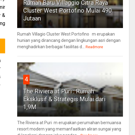
Rumah Baru Villaggio Citra Raya
nir
Cluster West Portofino Mulai 490
y &
Jutaan
ang
Rumah Villagio Cluster West Portofino m erupakan
hunian yang dirancang dengan lingkungan asri dengan
menghadirkan berbagai fasilitas d...
Readmore
a
r
s
4
-
The Riviera at Puri : Rumah
Eksklusif & Strategis Mulai dari
1,9M
The Riviera at Puri m erupakan perumahan bernuansa
resort modern yang memanfaatkan aliran sungai yang