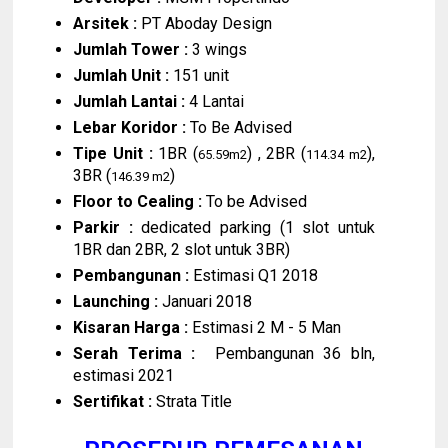
Arsitek :
PT Aboday Design
Jumlah Tower :
3 wings
Jumlah Unit :
151 unit
Jumlah Lantai :
4 Lantai
Lebar Koridor :
To Be Advised
Tipe Unit :
1BR (
) , 2BR (
),
65.59m2
114.34 m2
3BR (
)
146.39 m2
Floor to Cealing :
To be Advised
Parkir :
dedicated parking (1 slot untuk
1BR dan 2BR, 2 slot untuk 3BR)
Pembangunan :
Estimasi Q1 2018
Launching :
Januari 2018
Kisaran Harga :
Estimasi 2 M - 5 Man
Serah Terima :
Pembangunan 36 bln,
estimasi 2021
Sertifikat :
Strata Title