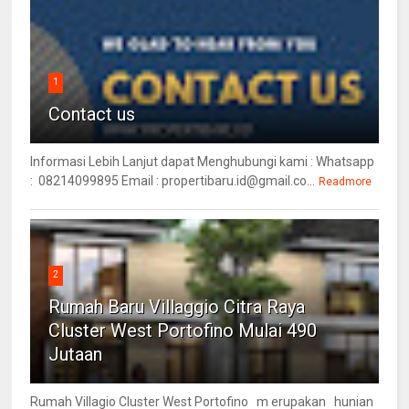
1
Contact us
Informasi Lebih Lanjut dapat Menghubungi kami : Whatsapp
: 08214099895 Email : propertibaru.id@gmail.co...
Readmore
2
Rumah Baru Villaggio Citra Raya
Cluster West Portofino Mulai 490
Jutaan
Rumah Villagio Cluster West Portofino m erupakan hunian