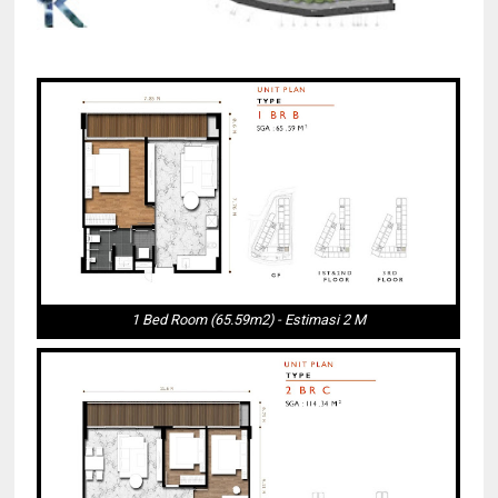
1 Bed Room (65.59m2) - Estimasi 2 M