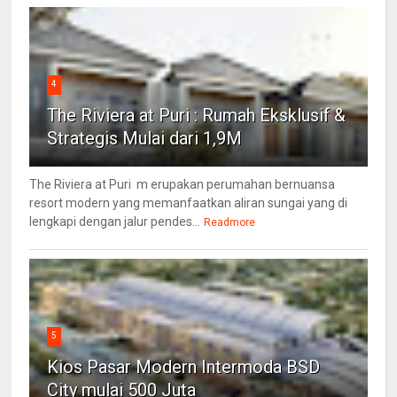
4
The Riviera at Puri : Rumah Eksklusif &
Strategis Mulai dari 1,9M
The Riviera at Puri m erupakan perumahan bernuansa
resort modern yang memanfaatkan aliran sungai yang di
lengkapi dengan jalur pendes...
Readmore
5
Kios Pasar Modern Intermoda BSD
City mulai 500 Juta