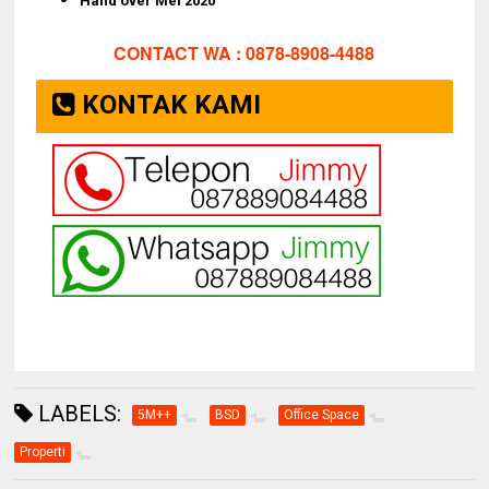
Hand over Mei 2020
CONTACT WA : 0878-8908-4488
KONTAK KAMI
LABELS:
5M++
BSD
Office Space
Properti