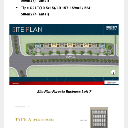
586m2
(4 lantai)
Tipe C2
LT
(10.5x15)
/LB
157-159m2 / 584-
586m2
(4 lantai)
Site Plan Foresta Business Loft 7