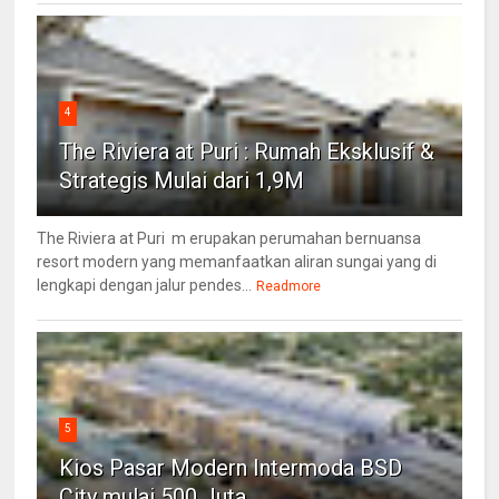
4
The Riviera at Puri : Rumah Eksklusif &
Strategis Mulai dari 1,9M
The Riviera at Puri m erupakan perumahan bernuansa
resort modern yang memanfaatkan aliran sungai yang di
lengkapi dengan jalur pendes...
Readmore
5
Kios Pasar Modern Intermoda BSD
City mulai 500 Juta