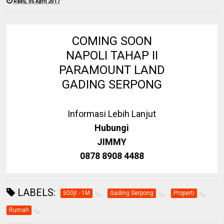
Rabu, 05 April 2017
COMING SOON
NAPOLI TAHAP II
PARAMOUNT LAND
GADING SERPONG
Informasi Lebih Lanjut
Hubungi
JIMMY
0878 8908 4488
LABELS:
500jt - 1M
Gading Serpong
Properti
Rumah