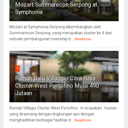
Mozart Summarecon Serpong at
Symphonia
Mozart at Symphonia Serpong dikembangkan oleh
Summarecon Serpong yang merupakan cluster ke 4 dari
sebuah pembangunan township b...
Readmore
3
Rumah Baru Villaggio Citra Raya
Cluster West Portofino Mulai 490
Jutaan
Rumah Villagio Cluster West Portofino m erupakan hunian
yang dirancang dengan lingkungan asri dengan
menghadirkan berbagai fasilitas d...
Readmore