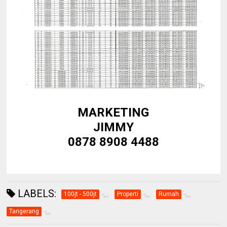
MARKETING
JIMMY
0878 8908 4488
LABELS:
100jt - 500jt
Properti
Rumah
Tangerang