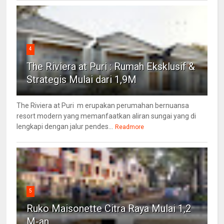
4
The Riviera at Puri : Rumah Eksklusif &
Strategis Mulai dari 1,9M
The Riviera at Puri m erupakan perumahan bernuansa
resort modern yang memanfaatkan aliran sungai yang di
lengkapi dengan jalur pendes...
Readmore
5
Ruko Maisonette Citra Raya Mulai 1,2
M-an