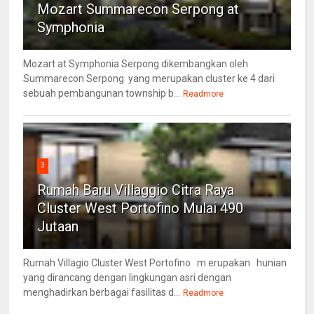
Mozart Summarecon Serpong at
Symphonia
Mozart at Symphonia Serpong dikembangkan oleh
Summarecon Serpong yang merupakan cluster ke 4 dari
sebuah pembangunan township b...
Readmore
3
Rumah Baru Villaggio Citra Raya
Cluster West Portofino Mulai 490
Jutaan
Rumah Villagio Cluster West Portofino m erupakan hunian
yang dirancang dengan lingkungan asri dengan
menghadirkan berbagai fasilitas d...
Readmore