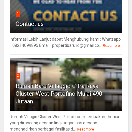
1
Contact us
Informasi Lebih Lanjut dapat Menghubungi kami : Whatsapp
: 08214099895 Email : propertibaru.id@gmail.co...
Readmore
2
Rumah Baru Villaggio Citra Raya
Cluster West Portofino Mulai 490
Jutaan
Rumah Villagio Cluster West Portofino m erupakan hunian
yang dirancang dengan lingkungan asri dengan
menghadirkan berbagai fasilitas d...
Readmore